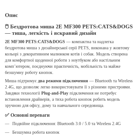
Опис
🖱️ Бездротова миша 2E MF300 PETS:CATS&DOGS
— тиша, легкість і яскравий дизайн
2E MF300 PETS:CATS&DOGS
— компактна та надлегка
бездротова миша з дизайнерської серії PETS, виконана у жовтому
кольорі з декоративним малюнком котів і собак. Модель створена
для комфортної щоденної роботи з ноутбуком або настільним
комп’ютером, поєднуючи практичність, мобільність та майже
безшумну роботу кнопок.
Миша підтримує
два режими підключення
— Bluetooth та Wireless
2.4G, що дозволяє легко використовувати її з різними пристроями.
Завдяки технології
Plug-and-Play
підключення не потребує
встановлення драйверів, а тиха робота кнопок робить модель
зручною для офісу, дому та навчального середовища.
✅ Основні переваги
Подвійне підключення: Bluetooth 3.0 / 5.0 та Wireless 2.4G
Безшумна робота кнопок