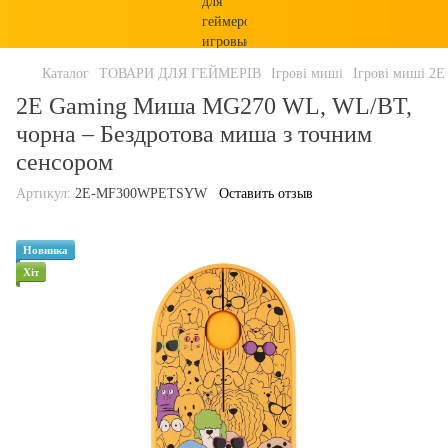
Каталог
ТОВАРИ ДЛЯ ГЕЙМЕРІВ
Ігрові миші
Ігрові миші 2E 
2E Gaming Миша MG270 WL, WL/BT,
чорна – Бездротова миша з точним
сенсором
Артикул:
2E-MF300WPETSYW
Оставить отзыв
Новинка
Хіт