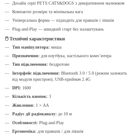
Дизайн серії PETS:CATS&DOGS з декоративним малюнком
Компактні розміри та мінімальна вага
Універсальна форма — підходить для правшів і лівшів
Plug-and-Play — швидкий старт без налаштувань
🖱️ Технічні характеристики
Тип маніпулятора:
миша
Призначення:
для ноутбука, настільного комп’ютера
Тип підключення:
бездротове
Інтерфейс підключення:
Bluetooth 3.0 / 5.0 (режим залежить
від модуля пристрою), USB-приймач 2.4G
DPI:
1600
Кількість кнопок:
3
Живлення:
1 × AA
Радіус дії радіоканалу:
до 10 м
Особливості:
Plug-and-Play
Ергономіка:
для правшів / для лівшів