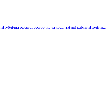
ин
Публічна оферта
Розстрочка та кредит
Наші клієнти
Політика