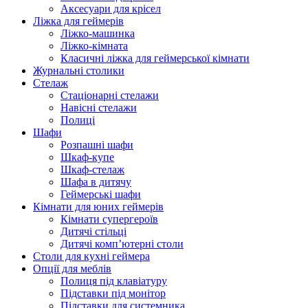
Аксесуари для крісел
Ліжка для геймерів
Ліжко-машинка
Ліжко-кімната
Класичні ліжка для геймерської кімнати
Журнальні столики
Стелаж
Стаціонарні стелажи
Навісні стелажи
Полиці
Шафи
Розпашні шафи
Шкаф-купе
Шкаф-стелаж
Шафа в дитячу
Геймерські шафи
Кімнати для юних геймерів
Кімнати супергероїв
Дитячі стільці
Дитячі комп’ютерні столи
Столи для кухні геймера
Опції для меблів
Полиця під клавіатуру
Підставки під монітор
Підставки для системника