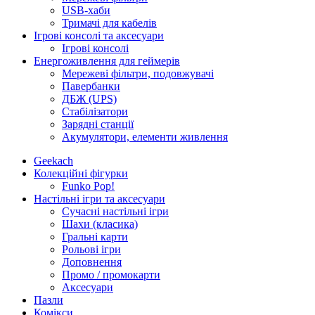
USB-хаби
Тримачі для кабелів
Ігрові консолі та аксесуари
Ігрові консолі
Енергоживлення для геймерів
Мережеві фільтри, подовжувачі
Павербанки
ДБЖ (UPS)
Стабілізатори
Зарядні станції
Акумулятори, елементи живлення
Geekach
Колекційні фігурки
Funko Pop!
Настільні ігри та аксесуари
Сучасні настільні ігри
Шахи (класика)
Гральні карти
Рольові ігри
Доповнення
Промо / промокарти
Аксесуари
Пазли
Комікси