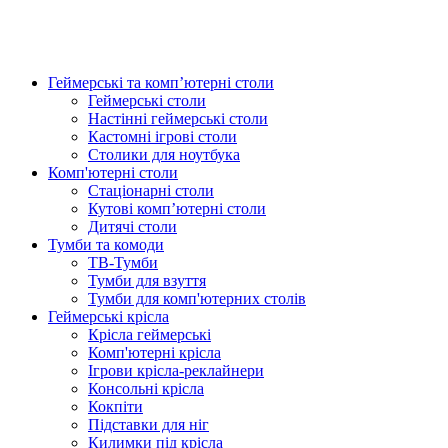
Геймерські та комп’ютерні столи
Геймерські столи
Настінні геймерські столи
Кастомні ігрові столи
Столики для ноутбука
Комп'ютерні столи
Стаціонарні столи
Кутові комп’ютерні столи
Дитячі столи
Тумби та комоди
ТВ-Тумби
Тумби для взуття
Тумби для комп'ютерних столів
Геймерські крісла
Крісла геймерські
Комп'ютерні крісла
Ігрови крісла-реклайнери
Консольні крісла
Кокпіти
Підставки для ніг
Килимки під крісла