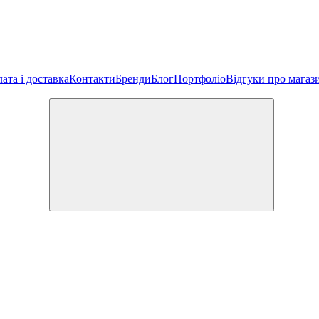
ата і доставка
Контакти
Бренди
Блог
Портфоліо
Відгуки про магаз