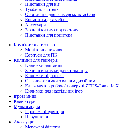
Підставки для ніг
Тумби для столів
Освітлення для геймерських меблів
Косметика для меблів
Аксесуари
Захисні килимки для столу
Підставки для принтера
Комп'ютерна техніка
Монітори споживчі
Корпуси для ПК
Килимки для геймерів
Килимки для миші
Захисні килимки для стільниць.
Килимки під крісла
Custom-килимки з вашим дизайном
Калькулятор робочої поверхні ZEUS-Game JetX
Килимки для настільних ігор
Ігрові миші
Клавіатури
Мультимедиа
Ігрові маніпулятори
Навушники
Аксесуари
Мережеві фільтри