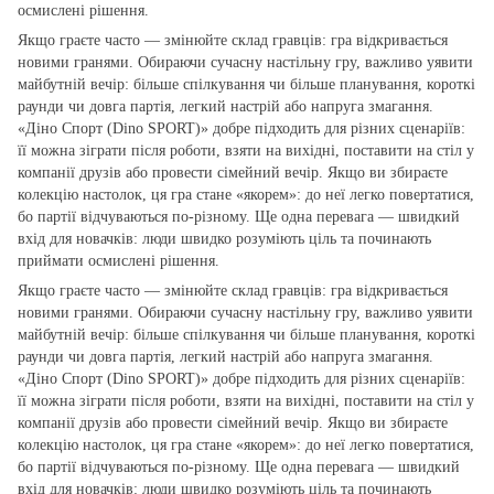
осмислені рішення.
Якщо граєте часто — змінюйте склад гравців: гра відкривається
новими гранями. Обираючи сучасну настільну гру, важливо уявити
майбутній вечір: більше спілкування чи більше планування, короткі
раунди чи довга партія, легкий настрій або напруга змагання.
«Діно Спорт (Dino SPORT)» добре підходить для різних сценаріїв:
її можна зіграти після роботи, взяти на вихідні, поставити на стіл у
компанії друзів або провести сімейний вечір. Якщо ви збираєте
колекцію настолок, ця гра стане «якорем»: до неї легко повертатися,
бо партії відчуваються по‑різному. Ще одна перевага — швидкий
вхід для новачків: люди швидко розуміють ціль та починають
приймати осмислені рішення.
Якщо граєте часто — змінюйте склад гравців: гра відкривається
новими гранями. Обираючи сучасну настільну гру, важливо уявити
майбутній вечір: більше спілкування чи більше планування, короткі
раунди чи довга партія, легкий настрій або напруга змагання.
«Діно Спорт (Dino SPORT)» добре підходить для різних сценаріїв:
її можна зіграти після роботи, взяти на вихідні, поставити на стіл у
компанії друзів або провести сімейний вечір. Якщо ви збираєте
колекцію настолок, ця гра стане «якорем»: до неї легко повертатися,
бо партії відчуваються по‑різному. Ще одна перевага — швидкий
вхід для новачків: люди швидко розуміють ціль та починають