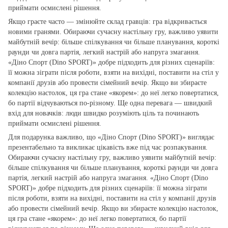
приймати осмислені рішення.
Якщо граєте часто — змінюйте склад гравців: гра відкривається
новими гранями. Обираючи сучасну настільну гру, важливо уявити
майбутній вечір: більше спілкування чи більше планування, короткі
раунди чи довга партія, легкий настрій або напруга змагання.
«Діно Спорт (Dino SPORT)» добре підходить для різних сценаріїв:
її можна зіграти після роботи, взяти на вихідні, поставити на стіл у
компанії друзів або провести сімейний вечір. Якщо ви збираєте
колекцію настолок, ця гра стане «якорем»: до неї легко повертатися,
бо партії відчуваються по‑різному. Ще одна перевага — швидкий
вхід для новачків: люди швидко розуміють ціль та починають
приймати осмислені рішення.
Для подарунка важливо, що «Діно Спорт (Dino SPORT)» виглядає
презентабельно та викликає цікавість вже під час розпакування.
Обираючи сучасну настільну гру, важливо уявити майбутній вечір:
більше спілкування чи більше планування, короткі раунди чи довга
партія, легкий настрій або напруга змагання. «Діно Спорт (Dino
SPORT)» добре підходить для різних сценаріїв: її можна зіграти
після роботи, взяти на вихідні, поставити на стіл у компанії друзів
або провести сімейний вечір. Якщо ви збираєте колекцію настолок,
ця гра стане «якорем»: до неї легко повертатися, бо партії