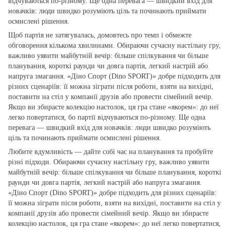
відчуваються по‑різному. Ще одна перевага — швидкий вхід для
новачків: люди швидко розуміють ціль та починають приймати
осмислені рішення.
Щоб партія не затягувалась, домовтесь про темп і обмежте
обговорення кількома хвилинами. Обираючи сучасну настільну гру,
важливо уявити майбутній вечір: більше спілкування чи більше
планування, короткі раунди чи довга партія, легкий настрій або
напруга змагання. «Діно Спорт (Dino SPORT)» добре підходить для
різних сценаріїв: її можна зіграти після роботи, взяти на вихідні,
поставити на стіл у компанії друзів або провести сімейний вечір.
Якщо ви збираєте колекцію настолок, ця гра стане «якорем»: до неї
легко повертатися, бо партії відчуваються по‑різному. Ще одна
перевага — швидкий вхід для новачків: люди швидко розуміють
ціль та починають приймати осмислені рішення.
Любите вдумливість — дайте собі час на планування та пробуйте
різні підходи. Обираючи сучасну настільну гру, важливо уявити
майбутній вечір: більше спілкування чи більше планування, короткі
раунди чи довга партія, легкий настрій або напруга змагання.
«Діно Спорт (Dino SPORT)» добре підходить для різних сценаріїв:
її можна зіграти після роботи, взяти на вихідні, поставити на стіл у
компанії друзів або провести сімейний вечір. Якщо ви збираєте
колекцію настолок, ця гра стане «якорем»: до неї легко повертатися,