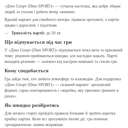
«Діно Спорт (Dino SPORT)» — сучасна настолка, яка добре збирає
людей за столом і робить вечір «живим».
Вдалий варіант для сімейного вечора: правила зрозумілі, а партія
цікава і дорослим, і підліткам.
Тривалість партії:
до 20 хв
Що відчувається під час гри
У «Діно Спорт (Dino SPORT)» відчувається чітка мета та приємний
темп: рішення приймаються швидко, але наслідки важать. Партії
виходять різними — залежно від настрою компанії та стилю гри.
Кому сподобається
Гра зайде тим, хто любить атмосферу та взаємодію. Для подарунка
«Діно Спорт (Dino SPORT)» — сильний варіант: зрозумілий
формат, гарна повторюваність і «коробка, яку приємно тримати в
руках».
Як швидко розібратись
Для легкого старту пройдіть правила блоками й зробіть коротку
пробну партію. Коли всі зрозуміють базові дії, гра починає
«розкриватися» значно яскравіше.