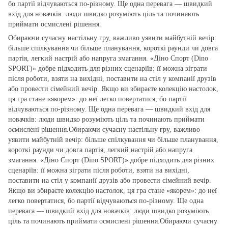
бо партії відчуваються по‑різному. Ще одна перевага — швидкий
вхід для новачків: люди швидко розуміють ціль та починають
приймати осмислені рішення.
Обираючи сучасну настільну гру, важливо уявити майбутній вечір:
більше спілкування чи більше планування, короткі раунди чи довга
партія, легкий настрій або напруга змагання. «Діно Спорт (Dino
SPORT)» добре підходить для різних сценаріїв: її можна зіграти
після роботи, взяти на вихідні, поставити на стіл у компанії друзів
або провести сімейний вечір. Якщо ви збираєте колекцію настолок,
ця гра стане «якорем»: до неї легко повертатися, бо партії
відчуваються по‑різному. Ще одна перевага — швидкий вхід для
новачків: люди швидко розуміють ціль та починають приймати
осмислені рішення.Обираючи сучасну настільну гру, важливо
уявити майбутній вечір: більше спілкування чи більше планування,
короткі раунди чи довга партія, легкий настрій або напруга
змагання. «Діно Спорт (Dino SPORT)» добре підходить для різних
сценаріїв: її можна зіграти після роботи, взяти на вихідні,
поставити на стіл у компанії друзів або провести сімейний вечір.
Якщо ви збираєте колекцію настолок, ця гра стане «якорем»: до неї
легко повертатися, бо партії відчуваються по‑різному. Ще одна
перевага — швидкий вхід для новачків: люди швидко розуміють
ціль та починають приймати осмислені рішення.Обираючи сучасну