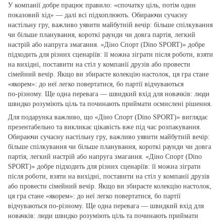
У компанії добре працює правило: «спочатку ціль, потім один
показовий хід» — далі всі підхоплюють. Обираючи сучасну
настільну гру, важливо уявити майбутній вечір: більше спілкування
чи більше планування, короткі раунди чи довга партія, легкий
настрій або напруга змагання. «Діно Спорт (Dino SPORT)» добре
підходить для різних сценаріїв: її можна зіграти після роботи, взяти
на вихідні, поставити на стіл у компанії друзів або провести
сімейний вечір. Якщо ви збираєте колекцію настолок, ця гра стане
«якорем»: до неї легко повертатися, бо партії відчуваються
по‑різному. Ще одна перевага — швидкий вхід для новачків: люди
швидко розуміють ціль та починають приймати осмислені рішення.
Для подарунка важливо, що «Діно Спорт (Dino SPORT)» виглядає
презентабельно та викликає цікавість вже під час розпакування.
Обираючи сучасну настільну гру, важливо уявити майбутній вечір:
більше спілкування чи більше планування, короткі раунди чи довга
партія, легкий настрій або напруга змагання. «Діно Спорт (Dino
SPORT)» добре підходить для різних сценаріїв: її можна зіграти
після роботи, взяти на вихідні, поставити на стіл у компанії друзів
або провести сімейний вечір. Якщо ви збираєте колекцію настолок,
ця гра стане «якорем»: до неї легко повертатися, бо партії
відчуваються по‑різному. Ще одна перевага — швидкий вхід для
новачків: люди швидко розуміють ціль та починають приймати