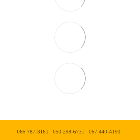
066 787-3181
050 298-6731
067 440-4190