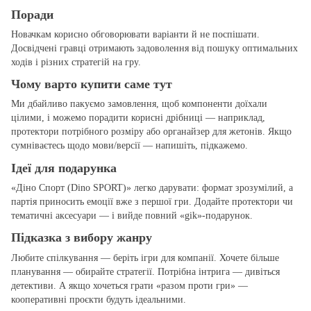
Поради
Новачкам корисно обговорювати варіанти й не поспішати.
Досвідчені гравці отримають задоволення від пошуку оптимальних
ходів і різних стратегій на гру.
Чому варто купити саме тут
Ми дбайливо пакуємо замовлення, щоб компоненти доїхали
цілими, і можемо порадити корисні дрібниці — наприклад,
протектори потрібного розміру або органайзер для жетонів. Якщо
сумніваєтесь щодо мови/версії — напишіть, підкажемо.
Ідеї для подарунка
«Діно Спорт (Dino SPORT)» легко дарувати: формат зрозумілий, а
партія приносить емоції вже з першої гри. Додайте протектори чи
тематичні аксесуари — і вийде повний «gіk»‑подарунок.
Підказка з вибору жанру
Любите спілкування — беріть ігри для компанії. Хочете більше
планування — обирайте стратегії. Потрібна інтрига — дивіться
детективи. А якщо хочеться грати «разом проти гри» —
кооперативні проєкти будуть ідеальними.