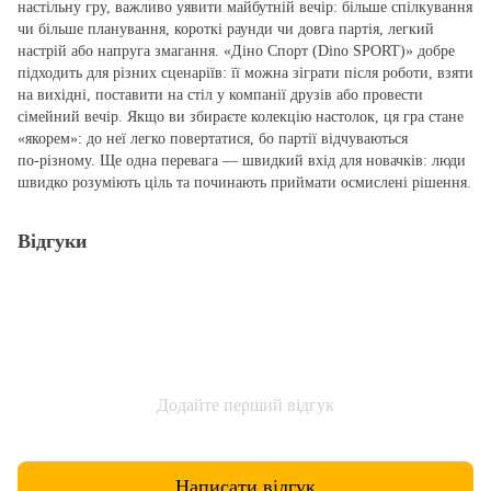
настільну гру, важливо уявити майбутній вечір: більше спілкування
чи більше планування, короткі раунди чи довга партія, легкий
настрій або напруга змагання. «Діно Спорт (Dino SPORT)» добре
підходить для різних сценаріїв: її можна зіграти після роботи, взяти
на вихідні, поставити на стіл у компанії друзів або провести
сімейний вечір. Якщо ви збираєте колекцію настолок, ця гра стане
«якорем»: до неї легко повертатися, бо партії відчуваються
по‑різному. Ще одна перевага — швидкий вхід для новачків: люди
швидко розуміють ціль та починають приймати осмислені рішення.
Відгуки
Додайте перший відгук
Написати відгук