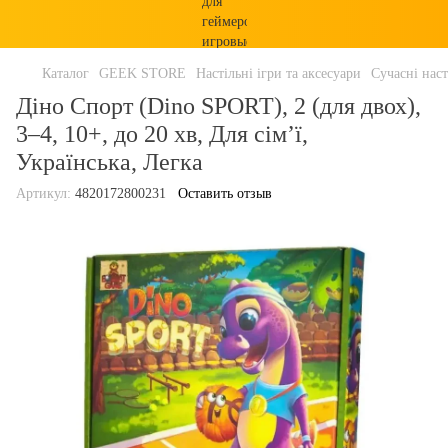
Каталог
GEEK STORE
Настільні ігри та аксесуари
Сучасні наст
Діно Спорт (Dino SPORT), 2 (для двох),
3–4, 10+, до 20 хв, Для сім’ї,
Українська, Легка
Артикул:
4820172800231
Оставить отзыв