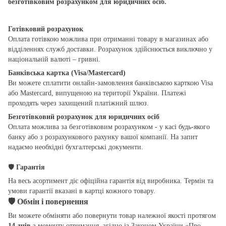
безготівковим розрахунком для юридичних осіб.
Готівковий розрахунок
Оплата готівкою можлива при отриманні товару в магазинах або
відділеннях служб доставки. Розрахунок здійснюється виключно у
національній валюті – гривні.
Банківська картка (Visa/Mastercard)
Ви можете сплатити онлайн-замовлення банківською карткою Visa
або Mastercard, випущеною на території України. Платежі
проходять через захищений платіжний шлюз.
Безготівковий розрахунок для юридичних осіб
Оплата можлива за безготівковим розрахунком - у касі будь-якого
банку або з розрахункового рахунку вашої компанії. На запит
надаємо необхідні бухгалтерські документи.
🛡
Гарантія
На весь асортимент діє офіційна гарантія від виробника. Термін та
умови гарантії вказані в картці кожного товару.
🛡
Обмін і повернення
Ви можете обміняти або повернути товар належної якості протягом
14 днів
з моменту отримання, згідно із Законом України «Про