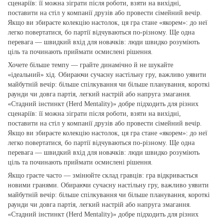
сценаріїв: її можна зіграти після роботи, взяти на вихідні,
поставити на стіл у компанії друзів або провести сімейний вечір.
Якщо ви збираєте колекцію настолок, ця гра стане «якорем»: до неї
легко повертатися, бо партії відчуваються по‑різному. Ще одна
перевага — швидкий вхід для новачків: люди швидко розуміють
ціль та починають приймати осмислені рішення.
Хочете більше темпу — грайте динамічно й не шукайте
«ідеальний» хід. Обираючи сучасну настільну гру, важливо уявити
майбутній вечір: більше спілкування чи більше планування, короткі
раунди чи довга партія, легкий настрій або напруга змагання.
«Стадний інстинкт (Herd Mentality)» добре підходить для різних
сценаріїв: її можна зіграти після роботи, взяти на вихідні,
поставити на стіл у компанії друзів або провести сімейний вечір.
Якщо ви збираєте колекцію настолок, ця гра стане «якорем»: до неї
легко повертатися, бо партії відчуваються по‑різному. Ще одна
перевага — швидкий вхід для новачків: люди швидко розуміють
ціль та починають приймати осмислені рішення.
Якщо граєте часто — змінюйте склад гравців: гра відкривається
новими гранями. Обираючи сучасну настільну гру, важливо уявити
майбутній вечір: більше спілкування чи більше планування, короткі
раунди чи довга партія, легкий настрій або напруга змагання.
«Стадний інстинкт (Herd Mentality)» добре підходить для різних