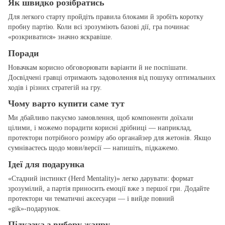
Як швидко розібратись
Для легкого старту пройдіть правила блоками й зробіть коротку
пробну партію. Коли всі зрозуміють базові дії, гра починає
«розкриватися» значно яскравіше.
Поради
Новачкам корисно обговорювати варіанти й не поспішати.
Досвідчені гравці отримають задоволення від пошуку оптимальних
ходів і різних стратегій на гру.
Чому варто купити саме тут
Ми дбайливо пакуємо замовлення, щоб компоненти доїхали
цілими, і можемо порадити корисні дрібниці — наприклад,
протектори потрібного розміру або органайзер для жетонів. Якщо
сумніваєтесь щодо мови/версії — напишіть, підкажемо.
Ідеї для подарунка
«Стадний інстинкт (Herd Mentality)» легко дарувати: формат
зрозумілий, а партія приносить емоції вже з першої гри. Додайте
протектори чи тематичні аксесуари — і вийде повний
«gіk»‑подарунок.
Підказка з вибору жанру