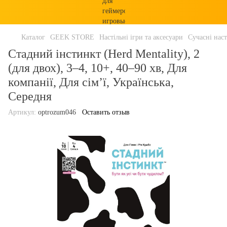
Каталог
GEEK STORE
Настільні ігри та аксесуари
Сучасні наст
Стадний інстинкт (Herd Mentality), 2
(для двох), 3–4, 10+, 40–90 хв, Для
компанії, Для сім’ї, Українська,
Середня
Артикул:
optrozum046
Оставить отзыв