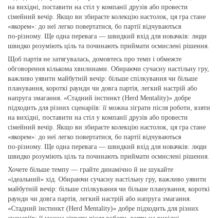
на вихідні, поставити на стіл у компанії друзів або провести
сімейний вечір. Якщо ви збираєте колекцію настолок, ця гра стане
«якорем»: до неї легко повертатися, бо партії відчуваються
по‑різному. Ще одна перевага — швидкий вхід для новачків: люди
швидко розуміють ціль та починають приймати осмислені рішення.
Щоб партія не затягувалась, домовтесь про темп і обмежте
обговорення кількома хвилинами. Обираючи сучасну настільну гру,
важливо уявити майбутній вечір: більше спілкування чи більше
планування, короткі раунди чи довга партія, легкий настрій або
напруга змагання. «Стадний інстинкт (Herd Mentality)» добре
підходить для різних сценаріїв: її можна зіграти після роботи, взяти
на вихідні, поставити на стіл у компанії друзів або провести
сімейний вечір. Якщо ви збираєте колекцію настолок, ця гра стане
«якорем»: до неї легко повертатися, бо партії відчуваються
по‑різному. Ще одна перевага — швидкий вхід для новачків: люди
швидко розуміють ціль та починають приймати осмислені рішення.
Хочете більше темпу — грайте динамічно й не шукайте
«ідеальний» хід. Обираючи сучасну настільну гру, важливо уявити
майбутній вечір: більше спілкування чи більше планування, короткі
раунди чи довга партія, легкий настрій або напруга змагання.
«Стадний інстинкт (Herd Mentality)» добре підходить для різних