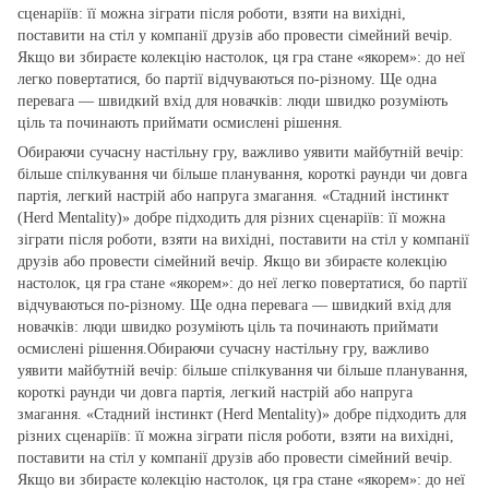
сценаріїв: її можна зіграти після роботи, взяти на вихідні,
поставити на стіл у компанії друзів або провести сімейний вечір.
Якщо ви збираєте колекцію настолок, ця гра стане «якорем»: до неї
легко повертатися, бо партії відчуваються по‑різному. Ще одна
перевага — швидкий вхід для новачків: люди швидко розуміють
ціль та починають приймати осмислені рішення.
Обираючи сучасну настільну гру, важливо уявити майбутній вечір:
більше спілкування чи більше планування, короткі раунди чи довга
партія, легкий настрій або напруга змагання. «Стадний інстинкт
(Herd Mentality)» добре підходить для різних сценаріїв: її можна
зіграти після роботи, взяти на вихідні, поставити на стіл у компанії
друзів або провести сімейний вечір. Якщо ви збираєте колекцію
настолок, ця гра стане «якорем»: до неї легко повертатися, бо партії
відчуваються по‑різному. Ще одна перевага — швидкий вхід для
новачків: люди швидко розуміють ціль та починають приймати
осмислені рішення.Обираючи сучасну настільну гру, важливо
уявити майбутній вечір: більше спілкування чи більше планування,
короткі раунди чи довга партія, легкий настрій або напруга
змагання. «Стадний інстинкт (Herd Mentality)» добре підходить для
різних сценаріїв: її можна зіграти після роботи, взяти на вихідні,
поставити на стіл у компанії друзів або провести сімейний вечір.
Якщо ви збираєте колекцію настолок, ця гра стане «якорем»: до неї