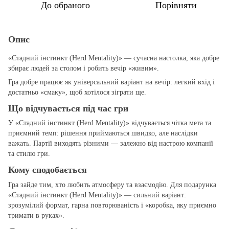
До обраного
Порівняти
Опис
«Стадний інстинкт (Herd Mentality)» — сучасна настолка, яка добре
збирає людей за столом і робить вечір «живим».
Гра добре працює як універсальний варіант на вечір: легкий вхід і
достатньо «смаку», щоб хотілося зіграти ще.
Що відчувається під час гри
У «Стадний інстинкт (Herd Mentality)» відчувається чітка мета та
приємний темп: рішення приймаються швидко, але наслідки
важать. Партії виходять різними — залежно від настрою компанії
та стилю гри.
Кому сподобається
Гра зайде тим, хто любить атмосферу та взаємодію. Для подарунка
«Стадний інстинкт (Herd Mentality)» — сильний варіант:
зрозумілий формат, гарна повторюваність і «коробка, яку приємно
тримати в руках».