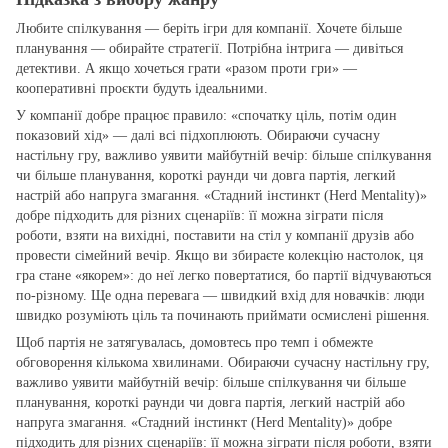
Любите спілкування — беріть ігри для компанії. Хочете більше
планування — обирайте стратегії. Потрібна інтрига — дивіться
детективи. А якщо хочеться грати «разом проти гри» —
кооперативні проєкти будуть ідеальними.
У компанії добре працює правило: «спочатку ціль, потім один
показовий хід» — далі всі підхоплюють. Обираючи сучасну
настільну гру, важливо уявити майбутній вечір: більше спілкування
чи більше планування, короткі раунди чи довга партія, легкий
настрій або напруга змагання. «Стадний інстинкт (Herd Mentality)»
добре підходить для різних сценаріїв: її можна зіграти після
роботи, взяти на вихідні, поставити на стіл у компанії друзів або
провести сімейний вечір. Якщо ви збираєте колекцію настолок, ця
гра стане «якорем»: до неї легко повертатися, бо партії відчуваються
по‑різному. Ще одна перевага — швидкий вхід для новачків: люди
швидко розуміють ціль та починають приймати осмислені рішення.
Щоб партія не затягувалась, домовтесь про темп і обмежте
обговорення кількома хвилинами. Обираючи сучасну настільну гру,
важливо уявити майбутній вечір: більше спілкування чи більше
планування, короткі раунди чи довга партія, легкий настрій або
напруга змагання. «Стадний інстинкт (Herd Mentality)» добре
підходить для різних сценаріїв: її можна зіграти після роботи, взяти