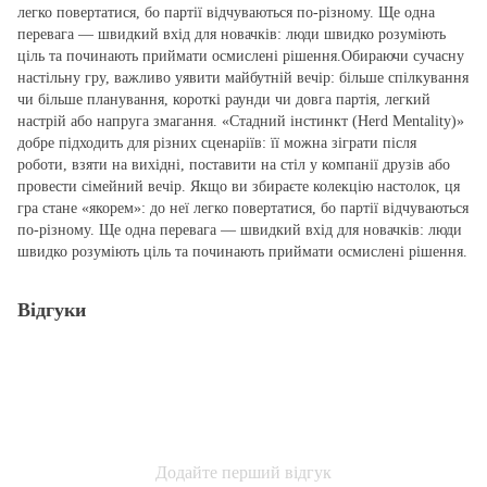
легко повертатися, бо партії відчуваються по‑різному. Ще одна
перевага — швидкий вхід для новачків: люди швидко розуміють
ціль та починають приймати осмислені рішення.Обираючи сучасну
настільну гру, важливо уявити майбутній вечір: більше спілкування
чи більше планування, короткі раунди чи довга партія, легкий
настрій або напруга змагання. «Стадний інстинкт (Herd Mentality)»
добре підходить для різних сценаріїв: її можна зіграти після
роботи, взяти на вихідні, поставити на стіл у компанії друзів або
провести сімейний вечір. Якщо ви збираєте колекцію настолок, ця
гра стане «якорем»: до неї легко повертатися, бо партії відчуваються
по‑різному. Ще одна перевага — швидкий вхід для новачків: люди
швидко розуміють ціль та починають приймати осмислені рішення.
Відгуки
Додайте перший відгук