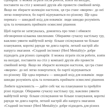
сценаріїв: її можна зіграти після роботи, взяти на вихідні,
поставити на стіл у компанії друзів або провести сімейний вечір.
Якщо ви збираєте колекцію настолок, ця гра стане «якорем»: до неї
легко повертатися, бо партії відчуваються по‑різному. Ще одна
перевага — швидкий вхід для новачків: люди швидко розуміють
ціль та починають приймати осмислені рішення.
Щоб партія не затягувалась, домовтесь про темп і обмежте
обговорення кількома хвилинами. Обираючи сучасну настільну гру,
важливо уявити майбутній вечір: більше спілкування чи більше
планування, короткі раунди чи довга партія, легкий настрій або
напруга змагання. «Стадний інстинкт (Herd Mentality)» добре
підходить для різних сценаріїв: її можна зіграти після роботи, взяти
на вихідні, поставити на стіл у компанії друзів або провести
сімейний вечір. Якщо ви збираєте колекцію настолок, ця гра стане
«якорем»: до неї легко повертатися, бо партії відчуваються
по‑різному. Ще одна перевага — швидкий вхід для новачків: люди
швидко розуміють ціль та починають приймати осмислені рішення.
Любите вдумливість — дайте собі час на планування та пробуйте
різні підходи. Обираючи сучасну настільну гру, важливо уявити
майбутній вечір: більше спілкування чи більше планування, короткі
раунди чи довга партія, легкий настрій або напруга змагання.
«Стадний інстинкт (Herd Mentality)» добре підходить для різних