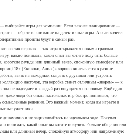
 — выбирайте игры для компании. Если важнее планирование —
интрига — обратите внимание на детективные игры. А если хочется
оперативные проекты будут в самый раз.
енять состав игроков — так игра открывается новыми гранями.
гру, важно понимать, какой опыт вы хотите получить: больше
, короткие раунды или длинный вечер, спокойную атмосферу или
орниці 18+ (Екивоки, Алиас)» хорошо вписывается в разные
работы, взять на выходные, сыграть с друзьями или устроить
е коллекцию настолок, эта коробка станет отличным «якорем» — к
то она не надоедает и каждый раз ощущается по‑новому. Ещё один
»: даже люди без опыта настольных игр быстро понимают, что
 осмысленные решения. Это важный момент, когда вы играете в
опытные участники.
те динамично и не зацикливайтесь на идеальном ходе. Покупая
жно понимать, какой опыт вы хотите получить: больше общения или
аунды или длинный вечер, спокойную атмосферу или напряжённую