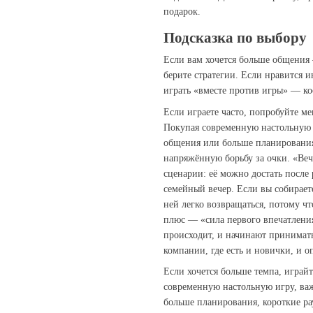
подарок.
Подсказка по выбору
Если вам хочется больше общения
берите стратегии. Если нравится 
играть «вместе против игры» — ко
Если играете часто, попробуйте м
Покупая современную настольную и
общения или больше планирования
напряжённую борьбу за очки. «Веч
сценарии: её можно достать после 
семейный вечер. Если вы собирает
ней легко возвращаться, потому ч
плюс — «сила первого впечатления
происходит, и начинают принимать
компании, где есть и новички, и 
Если хочется больше темпа, играй
современную настольную игру, ва
больше планирования, короткие р