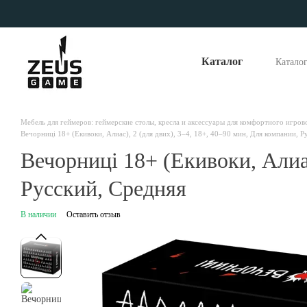
Перейти к основному контенту
Каталог
Катало
Опла
Отзы
Наши
Мебель для геймеров: геймерские столы, кресла и аксессуары для комфортного игров
Вечорниці 18+ (Екивоки, Алиас), 2 (для двих), 3–4, 18+, 40–90 мин, Для компании, Р
Вечорниці 18+ (Екивоки, Алиас
Русский, Средняя
В наличии
Оставить отзыв