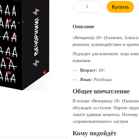
Купить
Описание
«Вечорниці 18+ (Екивоки, Алиас)»
решения, взаимодействие и прият
Подходит для компании: игра помог
новичков.
Возраст:
18+
Язык:
Російська
Общее впечатление
В основе «Вечорниці 18+ (Екивоки
обсуждать за столом. Партии ощущ
ловите удачные моменты. Поэтому 
«соревновательного» настроя.
Кому подойдёт