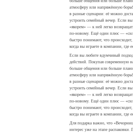
больше общения или больше плани
атмосферу или напряжённую борьб
в разные сценарии: её можно доста
устроить семейный вечер. Если вы
«якорем» — к ней легко возвращат
по‑новому. Ещё один плюс — «сила
быстро понимают, что происходит
когда вы играете в компании, где 
Если вы любите вдумчивый подход,
действий. Покупая современную на
больше общения или больше плани
атмосферу или напряжённую борьб
в разные сценарии: её можно доста
устроить семейный вечер. Если вы
«якорем» — к ней легко возвращат
по‑новому. Ещё один плюс — «сила
быстро понимают, что происходит
когда вы играете в компании, где 
Для подарка важно, что «Вечорниц
интерес уже на этапе распаковки.