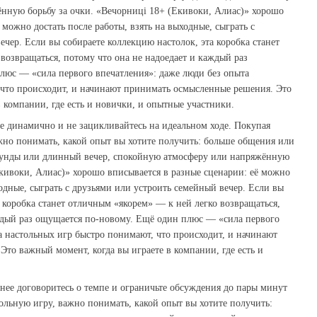
нную борьбу за очки. «Вечорниці 18+ (Екивоки, Алиас)» хорошо
 можно достать после работы, взять на выходные, сыграть с
чер. Если вы собираете коллекцию настолок, эта коробка станет
возвращаться, потому что она не надоедает и каждый раз
люс — «сила первого впечатления»: даже люди без опыта
 что происходит, и начинают принимать осмысленные решения. Это
в компании, где есть и новички, и опытные участники.
те динамично и не зацикливайтесь на идеальном ходе. Покупая
жно понимать, какой опыт вы хотите получить: больше общения или
аунды или длинный вечер, спокойную атмосферу или напряжённую
Екивоки, Алиас)» хорошо вписывается в разные сценарии: её можно
ходные, сыграть с друзьями или устроить семейный вечер. Если вы
а коробка станет отличным «якорем» — к ней легко возвращаться,
аждый раз ощущается по‑новому. Ещё один плюс — «сила первого
а настольных игр быстро понимают, что происходит, и начинают
то важный момент, когда вы играете в компании, где есть и
анее договоритесь о темпе и ограничьте обсуждения до пары минут
ольную игру, важно понимать, какой опыт вы хотите получить: