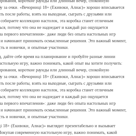
рования, короткие раунды или длинный вечер, спокойную
у за очки. «Вечорниці 18+ (Екивоки, Алиас)» хорошо вписывается
ть после работы, взять на выходные, сыграть с друзьями или
 собираете коллекцию настолок, эта коробка станет отличным
ься, потому что она не надоедает и каждый раз ощущается
 первого впечатления»: даже люди без опыта настольных игр
, и начинают принимать осмысленные решения. Это важный момент,
есть и новички, и опытные участники.
 дайте себе время на планирование и пробуйте разные линии
стольную игру, важно понимать, какой опыт вы хотите получить:
рования, короткие раунды или длинный вечер, спокойную
у за очки. «Вечорниці 18+ (Екивоки, Алиас)» хорошо вписывается
ть после работы, взять на выходные, сыграть с друзьями или
 собираете коллекцию настолок, эта коробка станет отличным
ься, потому что она не надоедает и каждый раз ощущается
 первого впечатления»: даже люди без опыта настольных игр
, и начинают принимать осмысленные решения. Это важный момент,
есть и новички, и опытные участники.
і 18+ (Екивоки, Алиас)» выглядит презентабельно и вызывает
 Покупая современную настольную игру, важно понимать, какой