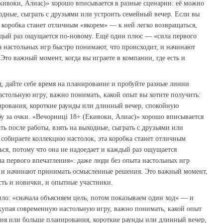
Екивоки, Алиас)» хорошо вписывается в разные сценарии: её можно
ходные, сыграть с друзьями или устроить семейный вечер. Если вы
а коробка станет отличным «якорем» — к ней легко возвращаться,
аждый раз ощущается по‑новому. Ещё один плюс — «сила первого
а настольных игр быстро понимают, что происходит, и начинают
то важный момент, когда вы играете в компании, где есть и
 дайте себе время на планирование и пробуйте разные линии
стольную игру, важно понимать, какой опыт вы хотите получить:
рования, короткие раунды или длинный вечер, спокойную
у за очки. «Вечорниці 18+ (Екивоки, Алиас)» хорошо вписывается
ть после работы, взять на выходные, сыграть с друзьями или
 собираете коллекцию настолок, эта коробка станет отличным
ься, потому что она не надоедает и каждый раз ощущается
 первого впечатления»: даже люди без опыта настольных игр
, и начинают принимать осмысленные решения. Это важный момент,
есть и новички, и опытные участники.
ло: «сначала объясняем цель, потом показываем один ход» — и
купая современную настольную игру, важно понимать, какой опыт
ния или больше планирования, короткие раунды или длинный вечер,