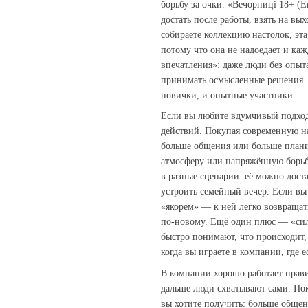
борьбу за очки. «Вечорниці 18+ (
достать после работы, взять на вы
собираете коллекцию настолок, эт
потому что она не надоедает и к
впечатления»: даже люди без опыт
принимать осмысленные решения. Э
новички, и опытные участники.
Если вы любите вдумчивый подход,
действий. Покупая современную на
больше общения или больше плани
атмосферу или напряжённую борьб
в разные сценарии: её можно доста
устроить семейный вечер. Если вы
«якорем» — к ней легко возвращат
по‑новому. Ещё один плюс — «сила
быстро понимают, что происходит
когда вы играете в компании, где 
В компании хорошо работает прави
дальше люди схватывают сами. По
вы хотите получить: больше обще