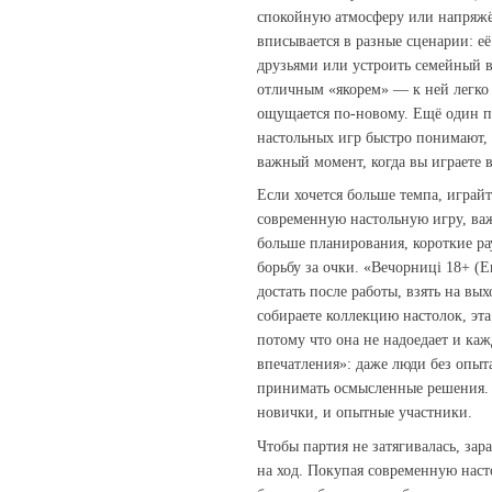
спокойную атмосферу или напряжё
вписывается в разные сценарии: её
друзьями или устроить семейный ве
отличным «якорем» — к ней легко 
ощущается по‑новому. Ещё один п
настольных игр быстро понимают,
важный момент, когда вы играете 
Если хочется больше темпа, играй
современную настольную игру, ва
больше планирования, короткие р
борьбу за очки. «Вечорниці 18+ (
достать после работы, взять на вы
собираете коллекцию настолок, эт
потому что она не надоедает и к
впечатления»: даже люди без опыт
принимать осмысленные решения. Э
новички, и опытные участники.
Чтобы партия не затягивалась, зар
на ход. Покупая современную наст