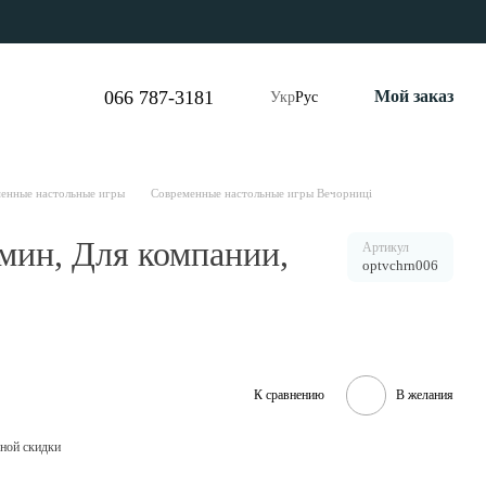
066 787-3181
Мой заказ
Укр
Рус
енные настольные игры
Современные настольные игры Вечорниці
 мин, Для компании,
Артикул
optvchrn006
К сравнению
В желания
ной скидки