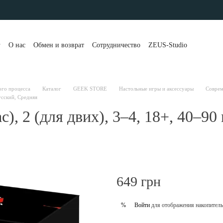
г
О нас
Обмен и возврат
Сотрудничество
ZEUS-Studio
та и доставка
Контакты
Бренды
Блог
Портфолио
вы о магазине
Публичная оферта
Рассрочка и кредит
 клиенты
Политика конфиденциальности
ого процесса
Каталог
GEEK STORE
Настольные игры и аксессуары
Соврем
усский, Средняя
), 2 (для двих), 3–4, 18+, 40–90
649 грн
Войти
для отображения накопитель
%