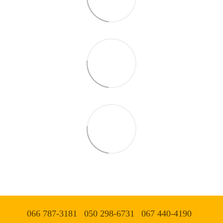
066 787-3181
050 298-6731
067 440-4190