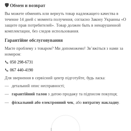
🛡
Обмен и возврат
Вы можете обменять или вернуть товар надлежащего качества в
течение 14 дней с момента получения, согласно Закону Украины «О
защите прав потребителей». Товар должен быть в ненарушенной
комплектации, без следов использования.
Гарантійне обслуговування
Маєте проблему з товаром? Ми допоможемо! Зв’яжіться з нами за
номером:
📞
050 298-6731
📞
067 440-4190
Для звернення в сервісний центр підготуйте, будь ласка:
детальний опис несправності;
гарантійний талон
з датою продажу та підписом покупця;
фіскальний або електронний чек
, або
витратну накладну
.