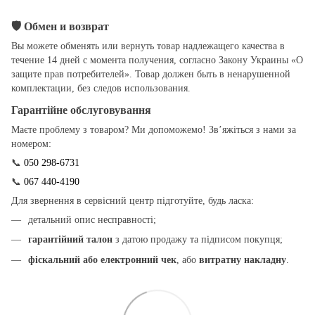
🛡
Обмен и возврат
Вы можете обменять или вернуть товар надлежащего качества в
течение 14 дней с момента получения, согласно Закону Украины «О
защите прав потребителей». Товар должен быть в ненарушенной
комплектации, без следов использования.
Гарантійне обслуговування
Маєте проблему з товаром? Ми допоможемо! Зв’яжіться з нами за
номером:
📞
050 298-6731
📞
067 440-4190
Для звернення в сервісний центр підготуйте, будь ласка:
детальний опис несправності;
гарантійний талон
з датою продажу та підписом покупця;
фіскальний або електронний чек
, або
витратну накладну
.