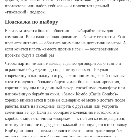
протекторы или набор кубиков — и получится цельный
«гиковский» подарок.
Подсказка по выбору
Если вам хочется больше общения — выбирайте игры для
компании. Если важнее планирование — берите стратегии. Если
нравится интрига — обратите внимание на детективные игры. А
если хочется играть «вместе против игры» — кооперативные
проекты будут в самый раз.
Чтобы партия не затягивалась, заранее договоритесь о темпе и
ограничьте обсуждения до пары минут на ход. Покупая
современную настольную игру, важно понимать, какой опыт вы
хотите получить: больше общения или больше планирования,
короткие раунды или длинный вечер, спокойную атмосферу или
напряжённую борьбу за очки. «Замок Комбо (Castle Combo)»
хорошо вписывается в разные сценарии: её можно достать после
работы, взять на выходные, сыграть с друзьями или устроить
семейный вечер. Если вы собираете коллекцию настолок, эта
коробка станет отличным «якорем» — к ней легко возвращаться,
потому что она не надоедает и каждый раз ощущается по‑новому.
Ещё один плюс — «сила первого впечатления»: даже люди без
опыта настольных игр быстро понимают, что происходит, и