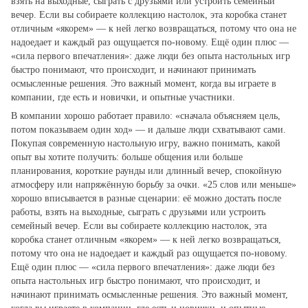
взять на выходные, сыграть с друзьями или устроить семейный
вечер. Если вы собираете коллекцию настолок, эта коробка станет
отличным «якорем» — к ней легко возвращаться, потому что она не
надоедает и каждый раз ощущается по‑новому. Ещё один плюс —
«сила первого впечатления»: даже люди без опыта настольных игр
быстро понимают, что происходит, и начинают принимать
осмысленные решения. Это важный момент, когда вы играете в
компании, где есть и новички, и опытные участники.
В компании хорошо работает правило: «сначала объясняем цель,
потом показываем один ход» — и дальше люди схватывают сами.
Покупая современную настольную игру, важно понимать, какой
опыт вы хотите получить: больше общения или больше
планирования, короткие раунды или длинный вечер, спокойную
атмосферу или напряжённую борьбу за очки. «25 слов или меньше»
хорошо вписывается в разные сценарии: её можно достать после
работы, взять на выходные, сыграть с друзьями или устроить
семейный вечер. Если вы собираете коллекцию настолок, эта
коробка станет отличным «якорем» — к ней легко возвращаться,
потому что она не надоедает и каждый раз ощущается по‑новому.
Ещё один плюс — «сила первого впечатления»: даже люди без
опыта настольных игр быстро понимают, что происходит, и
начинают принимать осмысленные решения. Это важный момент,