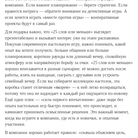
компании. Если важнее планирование — берите стратегии. Если
нравится интрига — обратите внимание на детективные игры. А
если хочется играть «вместе против игры» — кооперативные
проекты будут в самый раз.
Для подарка важно, что «25 слов или меньше» выглядит
презентабельно и вызывает интерес уже на этапе распаковки.
Покупая современную настольную игру, важно понимать, какой
опыт вы хотите получить: больше общения или больше
планирования, короткие раунды или длинный вечер, спокойную
атмосферу или напряжённую борьбу за очки. «25 слов или меньше»
хорошо вписывается в разные сценарии: её можно достать после
работы, взять на выходные, сыграть с друзьями или устроить
семейный вечер. Если вы собираете коллекцию настолок, эта
коробка станет отличным «якорем» — к ней легко возвращаться,
потому что она не надоедает и каждый раз ощущается по‑новому.
Ещё один плюс — «сила первого впечатления»: даже люди без
опыта настольных игр быстро понимают, что происходит, и
начинают принимать осмысленные решения. Это важный момент,
когда вы играете в компании, где есть и новички, и опытные
участники.
В компании хорошо работает правило: «сначала объясняем цель,