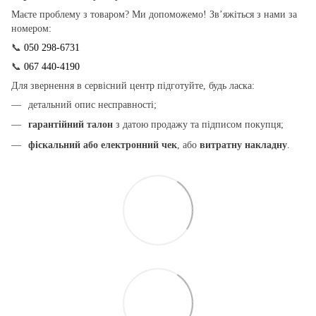
Маєте проблему з товаром? Ми допоможемо! Зв’яжіться з нами за
номером:
📞
050 298-6731
📞
067 440-4190
Для звернення в сервісний центр підготуйте, будь ласка:
детальний опис несправності;
гарантійний талон
з датою продажу та підписом покупця;
фіскальний або електронний чек
, або
витратну накладну
.