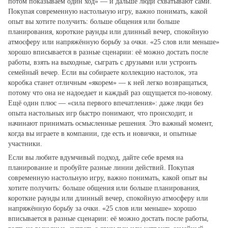
потом показываем один ход» — и дальше люди схватывают сами.
Покупая современную настольную игру, важно понимать, какой
опыт вы хотите получить: больше общения или больше
планирования, короткие раунды или длинный вечер, спокойную
атмосферу или напряжённую борьбу за очки. «25 слов или меньше»
хорошо вписывается в разные сценарии: её можно достать после
работы, взять на выходные, сыграть с друзьями или устроить
семейный вечер. Если вы собираете коллекцию настолок, эта
коробка станет отличным «якорем» — к ней легко возвращаться,
потому что она не надоедает и каждый раз ощущается по‑новому.
Ещё один плюс — «сила первого впечатления»: даже люди без
опыта настольных игр быстро понимают, что происходит, и
начинают принимать осмысленные решения. Это важный момент,
когда вы играете в компании, где есть и новички, и опытные
участники.
Если вы любите вдумчивый подход, дайте себе время на
планирование и пробуйте разные линии действий. Покупая
современную настольную игру, важно понимать, какой опыт вы
хотите получить: больше общения или больше планирования,
короткие раунды или длинный вечер, спокойную атмосферу или
напряжённую борьбу за очки. «25 слов или меньше» хорошо
вписывается в разные сценарии: её можно достать после работы,