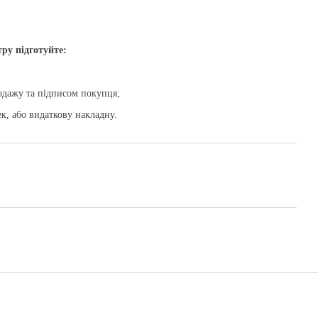
тру підготуйте:
одажу та підписом покупця;
к, або видаткову накладну.