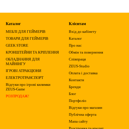
Каталог
Клієнтам
МЕБЛІ ДЛЯ ГЕЙМЕРІВ
Вхід до кабінету
ТОВАРИ ДЛЯ ГЕЙМЕРІВ
Каталог
GEEK STORE
Про нас
КРОНШТЕЙНИ ТА КРІПЛЕННЯ
Обмін та повернення
ОБЛАДНАННЯ ДЛЯ
Співпраця
МАЙНІНГУ
ZEUS-Studio
ІГРОВІ АТРАКЦІОНИ
Оплата і доставка
ЕЛЕКТРОТРАНСПОРТ
Контакти
Відгуки про ігрові килимки
Бренди
ZEUS-Game
Блог
РОЗПРОДАЖ!
Портфоліо
Відгуки про магазин
Публічна оферта
Мапа сайту
Розстрочка та кредит