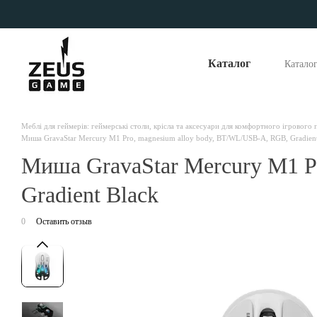
Перейти до основного контенту
Каталог
Катало
Опла
Відг
Наші
Меблі для геймерів: геймерські столи, крісла та аксесуари для комфортного ігрового
Миша GravaStar Mercury M1 Pro, magnesium alloy body, BT/WL/USB-A, RGB, Gradient
Миша GravaStar Mercury M1 P
Gradient Black
0
Оставить отзыв