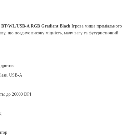
 BT/WL/USB-A RGB Gradient Black
Ігрова миша преміального
лаву, що поєднує високу міцність, малу вагу та футуристичний
 дротове
eless, USB-A
ть: до 26000 DPI
ц
ятор