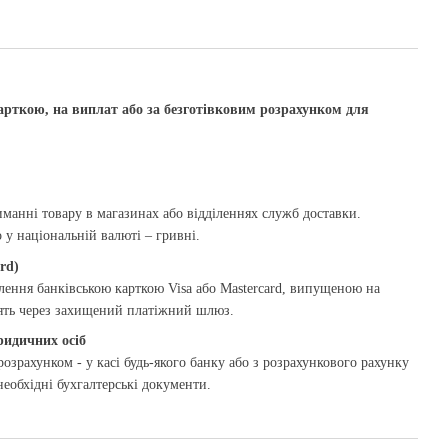
арткою, на виплат або за безготівковим розрахунком для
манні товару в магазинах або відділеннях служб доставки.
у національній валюті – гривні.
rd)
ення банківською карткою Visa або Mastercard, випущеною на
дять через захищений платіжний шлюз.
ридичних осіб
озрахунком - у касі будь-якого банку або з розрахункового рахунку
необхідні бухгалтерські документи.