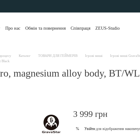
г
Про нас
Обмін та повернення
Співпраця
ZEUS-Studio
та і доставка
Контакти
Бренди
Блог
Портфоліо
уки про магазин
Публічна оферта
Розстрочка та кредит
 клієнти
Політика конфіденційності
 процесу
Каталог
ТОВАРИ ДЛЯ ГЕЙМЕРІВ
Ігрові миші
Ігрові миші GravaSt
 Black
ro, magnesium alloy body, BT/W
3 999 грн
Увійти
для відображення накопичу
%