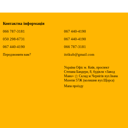
Контактна інформація
066 787-3181
067 440-4190
050 298-6731
067 440-4190
067 440-4190
066 787-3181
itrikub@gmail.com
Передзвонити вам?
Україна Офіс м. Київ, проспект
Степана Бандери, 8, будівля «Завод
Маяк» ⚝ Склад м.Чернігів вул.Івана
Мазепи 57Ж (колишня вул.Щорса)
Мапа проїзду