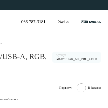
066 787-3181
Мій кошик
Укр
Рус
ar
L/USB-A, RGB,
Артикул
GRAVASTAR_M1_PRO_GBLK
Порівняти
В бажання
вальної знижки