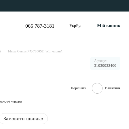
066 787-3181
Мій кошик
Укр
Рус
S
Миша Genius NX-7000SE, WL, чорний
Артикул
31030032400
Порівняти
В бажання
вальної знижки
Замовити швидко