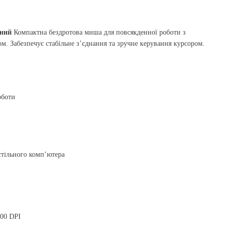
рний
Компактна бездротова миша для повсякденної роботи з
м. Забезпечує стабільне з’єднання та зручне керування курсором.
оботи
в
стільного комп’ютера
200 DPI