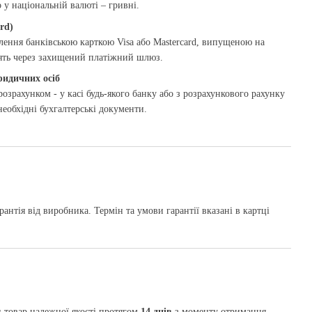
у національній валюті – гривні.
rd)
ення банківською карткою Visa або Mastercard, випущеною на
дять через захищений платіжний шлюз.
ридичних осіб
озрахунком - у касі будь-якого банку або з розрахункового рахунку
необхідні бухгалтерські документи.
рантія від виробника. Термін та умови гарантії вказані в картці
 товар належної якості протягом
14 днів
з моменту отримання,