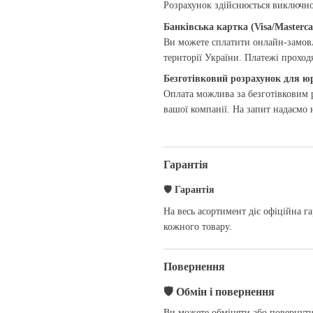
Розрахунок здійснюється виключно 
Банківська картка (Visa/Masterca
Ви можете сплатити онлайн-замовл
території України. Платежі прохо
Безготівковий розрахунок для ю
Оплата можлива за безготівковим р
вашої компанії. На запит надаємо 
Гарантія
🛡
Гарантія
На весь асортимент діє офіційна га
кожного товару.
Повернення
🛡
Обмін і повернення
Ви можете обміняти або повернути