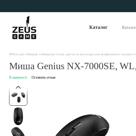
Перейти до основного контенту
Каталог
Катало
Опла
Відг
Наші
Меблі для геймерів: геймерські столи, крісла та аксесуари для комфортного ігрового
Миша Genius NX-7000SE, WL,
В наявності
Оставить отзыв