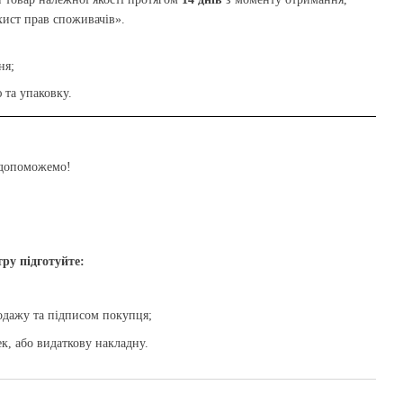
хист прав споживачів».
ня;
 та упаковку.
 допоможемо!
тру підготуйте:
одажу та підписом покупця;
к, або видаткову накладну.