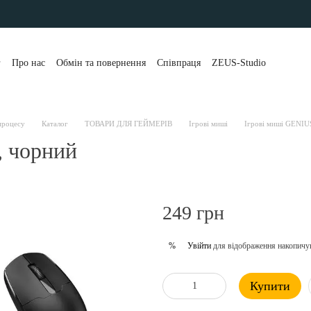
г
Про нас
Обмін та повернення
Співпраця
ZEUS-Studio
та і доставка
Контакти
Бренди
Блог
Портфоліо
уки про магазин
Публічна оферта
Розстрочка та кредит
 клієнти
Політика конфіденційності
 процесу
Каталог
ТОВАРИ ДЛЯ ГЕЙМЕРІВ
Ігрові миші
Ігрові миші GENIU
 чорний
249 грн
Увійти
для відображення накопичу
%
Купити